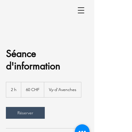
Séance
d'information
60
francs
2 h
2
60 CHF
Vy-d'Avenches
suisses
h
Réserver