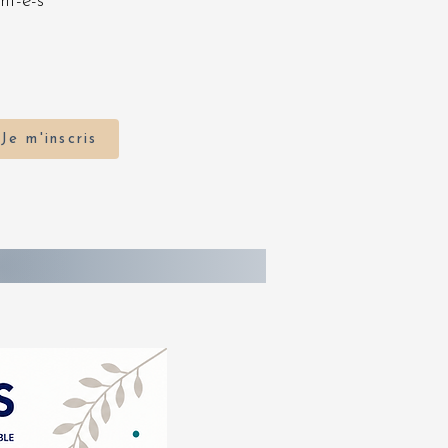
nt-e-s
Je m'inscris