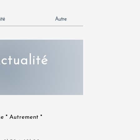
ité
Autre
ctualité
e " Autrement "