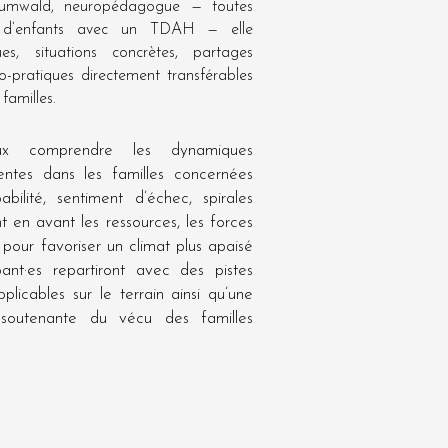
Zumwald, neuropédagogue — toutes
d’enfants avec un TDAH — elle
es, situations concrètes, partages
co-pratiques directement transférables
familles.
ux comprendre les dynamiques
sentes dans les familles concernées
abilité, sentiment d’échec, spirales
t en avant les ressources, les forces
 pour favoriser un climat plus apaisé
pant·es repartiront avec des pistes
plicables sur le terrain ainsi qu’une
 soutenante du vécu des familles