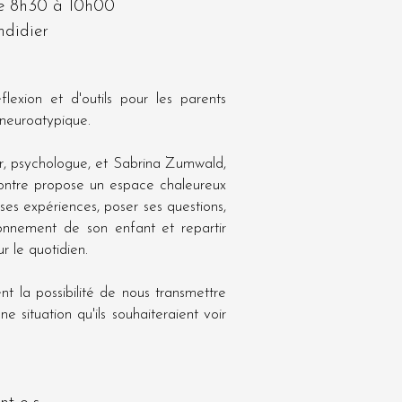
e 8h30 à 10h00
mdidier
exion et d'outils pour les parents
neuroatypique.
, psychologue, et Sabrina Zumwald,
ontre propose un espace chaleureux
 ses expériences, poser ses questions,
onnement de son enfant et repartir
r le quotidien.
t la possibilité de nous transmettre
e situation qu'ils souhaiteraient voir