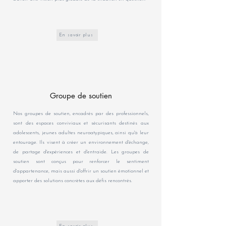
En savoir plus
Groupe de soutien
Nos groupes de soutien, encadrés par des professionnels,
sont des espaces conviviaux et sécurisants destinés aux
adolescents, jeunes adultes neuroatypiques, ainsi qu'à leur
entourage. Ils visent à créer un environnement d'échange,
de partage d'expériences et d'entraide. Les groupes de
soutien sont conçus pour renforcer le sentiment
d'appartenance, mais aussi d'offrir un soutien émotionnel et
apporter des solutions concrètes aux défis rencontrés.​​