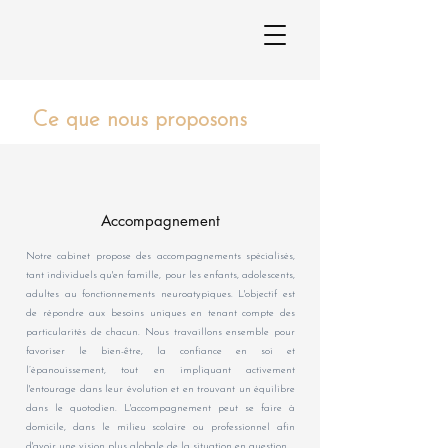
Ce que nous proposons
Accompagnement
Notre cabinet propose des accompagnements spécialisés,
tant individuels qu'en famille, pour les enfants, adolescents,
adultes au fonctionnements neuroatypiques. L'objectif est
de répondre aux besoins uniques en tenant compte des
particularités de chacun. Nous travaillons ensemble pour
favoriser le bien-être, la confiance en soi et
l’épanouissement, tout en impliquant activement
l'entourage dans leur évolution et en trouvant un équilibre
dans le quotodien.​ L'accompagnement peut se faire à
domicile, dans le milieu scolaire ou professionnel afin
d'avoir une vision plus globale de la situation en question.