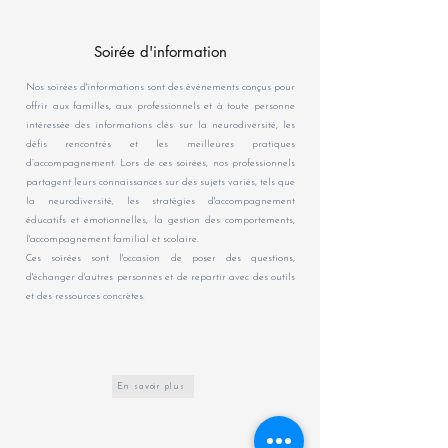
Soirée d'information
Nos soirées d'informations sont des événements conçus pour
offrir aux familles, aux professionnels et à toute personne
intéressée des informations clés sur la neurodiversité, les
défis rencontrés et les meilleures pratiques
d’accompagnement. Lors de ces soirées, nos professionnels
partagent leurs connaissances sur des sujets variés, tels que
la neurodiversité, les stratégies d'accompagnement
éducatifs et émotionnelles, la gestion des comportements,
l'accompagnement familial et scolaire.
Ces soirées sont l'occasion de poser des questions,
d'échanger d'autres personnes et de repartir avec des outils
et des ressources concrètes.
En savoir plus