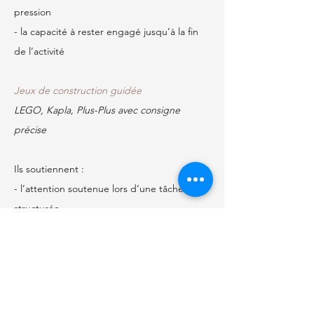
pression
- la capacité à rester engagé jusqu’à la fin 
de l’activité
Jeux de construction guidée
LEGO, Kapla, Plus-Plus avec consigne 
précise
Ils soutiennent :
- l’attention soutenue lors d’une tâche 
structurée
- le respect d’une consigne dans la durée
- le retour à la tâche après une interruption
- la tolérance à l’erreur sans abandon
Jeux de société d’observation